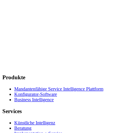
Kontaktieren Sie uns jetzt ›
Standorte
Hamburg
Burchardstraße 22
20095 Hamburg
Deutschland
Baden-Württemberg
Rosenfelder Str. 35
72336 Balingen
Deutschland
Produkte
Mandantenfähige Service Intelligence Plattform
Konfigurator-Software
Business Intelligence
Services
Künstliche Intelligenz
Beratung